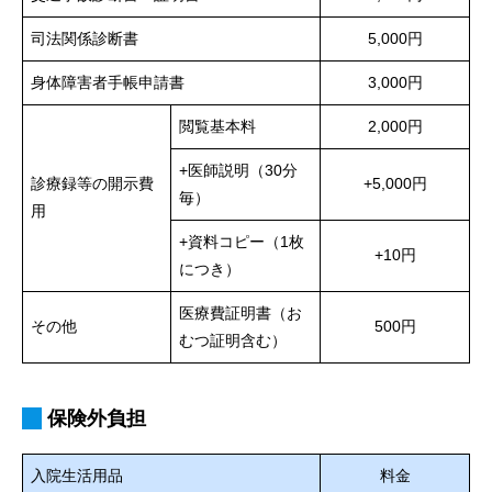
司法関係診断書
5,000円
身体障害者手帳申請書
3,000円
閲覧基本料
2,000円
+医師説明（30分
診療録等の開示費
+5,000円
毎）
用
+資料コピー（1枚
+10円
につき）
医療費証明書（お
その他
500円
むつ証明含む）
保険外負担
入院生活用品
料金