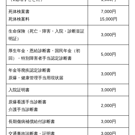
入院
死体検案書
7,000円
死体検案料
15,000円
病棟案内
生命保険（死亡・障害・入院・診断並証
3,000円
明証）
部署紹介
厚生年金・恩給診断書・国民年金（初
5,000円
アクセス
回）・特別障害者手当認定診断書
年金等廃疾認定診断書
求人情報
3,000円
原爆・健康管理手当用現状届
ご意見・ご要望
入院証明書
3,000円
原爆看護手当診断書
2,000円
介護手当診断書
長期傷病補償給付診断書
3,000円
交通事故診断書・証明書
3,000円