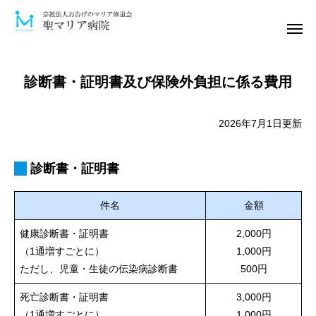
電話予約
診療案内
診断書・証明書及び保険外負担に係る費用
発熱外来
ｵﾝﾗｲﾝ面会
2026年7月1日更新
介護保険
当院について
診断書・証明書
お知らせ
件名
金額
健康診断書・証明書
2,000円
医師紹介
（1通増すごとに）
1,000円
ただし、児童・生徒の伝染病診断書
500円
訪問診療
死亡診断書・証明書
3,000円
外来
（1通増すごとに）
1,000円