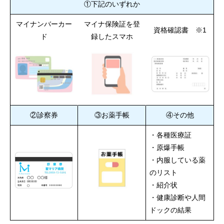
①下記のいずれか
入院
マイナンバーカー
マイナ保険証を登
資格確認書 ※1
ド
録したスマホ
病棟案内
部署紹介
アクセス
②診察券
③お薬手帳
④その他
求人情報
・各種医療証
ご意見・ご要望
・原爆手帳
・内服している薬
のリスト
・紹介状
・健康診断や人間
ドックの結果