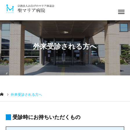
電話予約
診療案内
発熱外来
ｵﾝﾗｲﾝ面会
外来受診される方へ
介護保険
当院について
お知らせ
外来受診される方へ
医師紹介
訪問診療
受診時にお持ちいただくもの
外来