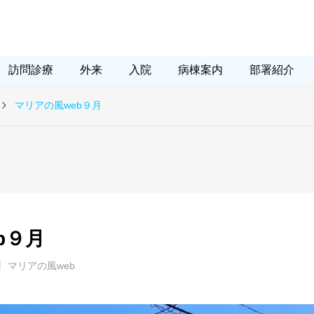
訪問診療
外来
入院
病棟案内
部署紹介
院からの便り
マリアの風web
求人情報
マリアの風web９月
2026.01.28
2025.12.23
b９月
受診時のお持ちものに関する
年末年始休診日のお知らせ
大切なお知らせ
マリアの風web