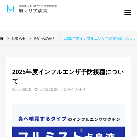
電話予約
診療案内
お知らせ
院からの便り
2025年度インフルエンザ予防接種について
発熱外来
ｵﾝﾗｲﾝ面会
介護保険
2025年度インフルエンザ予防接種につい
当院について
て
お知らせ
2025.09.12
2025.10.20
院からの便り
医師紹介
訪問診療
外来